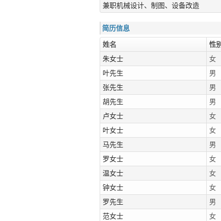
兼职机械设计、制图、设备改造
简历信息
姓名
性
朱女士
女
叶先生
男
张先生
男
胡先生
男
卢女士
女
叶女士
女
马先生
男
罗女士
女
温女士
女
钟女士
女
罗先生
男
范女士
女